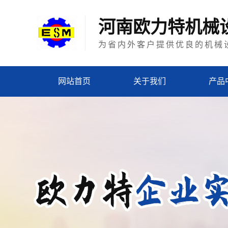
河南欧力特机械
为省内外客户提供优良的机械
网站首页
关于我们
产品