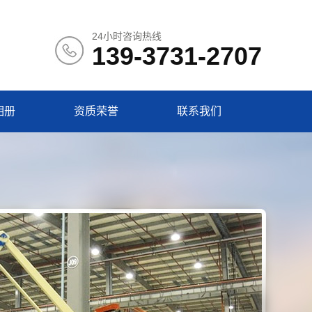
24小时咨询热线
139-3731-2707
相册
资质荣誉
联系我们