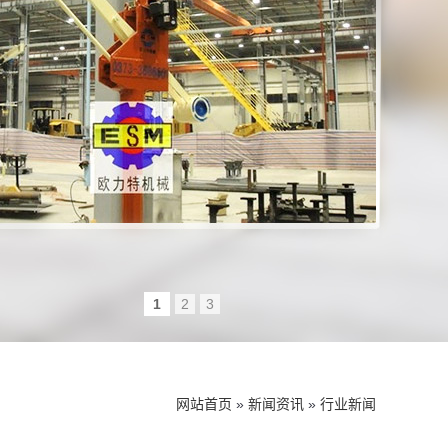
1
2
3
网站首页
»
新闻资讯
»
行业新闻