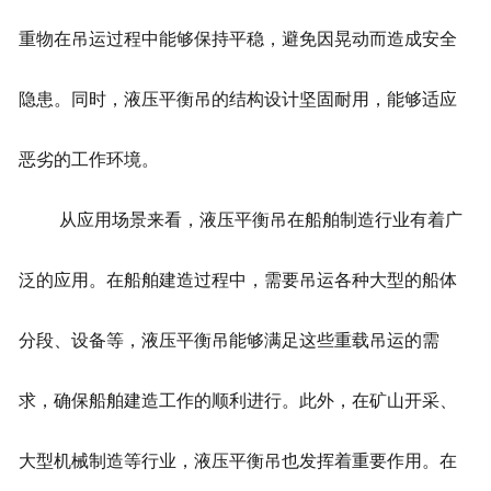
重物在吊运过程中能够保持平稳，避免因晃动而造成安全
隐患。同时，液压平衡吊的结构设计坚固耐用，能够适应
恶劣的工作环境。
从应用场景来看，液压平衡吊在船舶制造行业有着广
泛的应用。在船舶建造过程中，需要吊运各种大型的船体
分段、设备等，液压平衡吊能够满足这些重载吊运的需
求，确保船舶建造工作的顺利进行。此外，在矿山开采、
大型机械制造等行业，液压平衡吊也发挥着重要作用。在