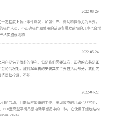
2022-08-29
在一定程度上防止事件爆发，加强生产、调试和操作尤为重要。
训的操作人员，不正确操作和使用的话设备爆发故障的几率也会增
格实施规则和...
2022-05-24
大用户提供了很多的便利。但是我们需要注意，正确的安装是正
注意的情况吧。旋臂起重机的安装其实主要包括两部分，我们先
螺栓拧紧，不能...
2022-04-22
人们的劳动，且能适应繁重的工作，出现故障的几率也非常少，
、PDJ型高型平衡吊是电动平衡吊中的一种。它使用了螺旋结构
低了很多。...