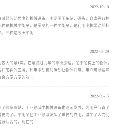
2022-10-10
来减轻劳动强度的机械设备。主要用于车站、码头、仓库等各种
一种是机械平衡吊，是常见的一种平衡吊，是利用电机带动丝杆
三种是液压平衡...
2022-09-29
力较大的是1吨，它是通过力学的平衡原理，吊于吊钩上的物体，
装在吊钩的区域，利用电动机与传动让物体升降。用户可以按照
方便方便的效...
2022-09-15
出了很多贡献，工业领域中机械设备也逐渐发展，为用户节省了
得更高了。平衡吊在工业领域发挥了重要的作用，减少了人力促
适合的，现在的...