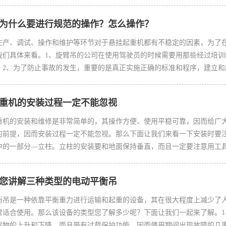
为什么要进行规范的操作？怎么操作？
生产、调试、操作和维护等环节对于悬挂起重机都有不稳定的因素，为了
我们具体来看。1、旋臂吊的公司在使用驾驶员的时候需要用那些经过培
。2、为了防止事故的发生，重要的是真正实施正确的标准和程序，建立和严
重机的安装过程一定不能忽视
重机的安装和维修是非常简单的，其操作方便、使用平稳可靠，因而给广
的前提，因而安装过程一定不能忽视。那么下面让我们来看一下安装时要
中的一部分—立柱。立柱的安装要和地面保持垂直，而且一定要注意用工具将
您讲解三种类型的电动平衡吊
衡吊是一种依靠平衡重力进行运输和起重的设备，其在很大程度上减少了
常适合使用。那么该设备的类型您了解多少呢？下面让我们一起来了解。1
货物的上升和下降，而且带有过载保护功能，因而使用期间出现故障的几率降