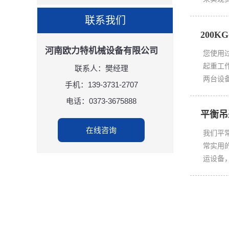
联系我们
200
河南欧力特机械设备有限公司
您使用
起重工
联系人：樊经理
两台设
手机：139-3731-2707
电话：0373-3675888
平衡吊
在线咨询
我们平
常实用
运设备