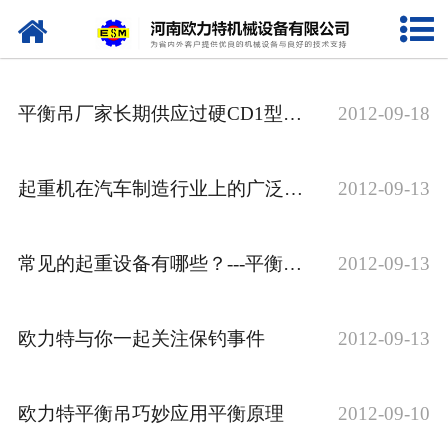
网站首页
关于我们
平衡吊厂家长期供应过硬CD1型电动葫芦
2012-09-18
产品中心
新闻资讯
起重机在汽车制造行业上的广泛应用
2012-09-13
视频专栏
常见的起重设备有哪些？---平衡吊厂家
2012-09-13
企业相册
资质荣誉
欧力特与你一起关注保钓事件
2012-09-13
联系我们
欧力特平衡吊巧妙应用平衡原理
2012-09-10