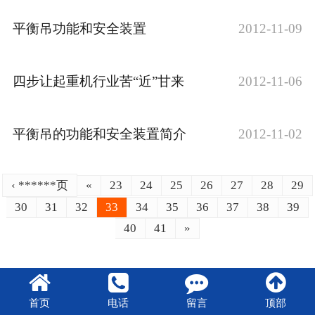
平衡吊功能和安全装置
2012-11-09
四步让起重机行业苦“近”甘来
2012-11-06
平衡吊的功能和安全装置简介
2012-11-02
‹ ******页
«
23
24
25
26
27
28
29
30
31
32
33
34
35
36
37
38
39
40
41
»
首页
电话
留言
顶部