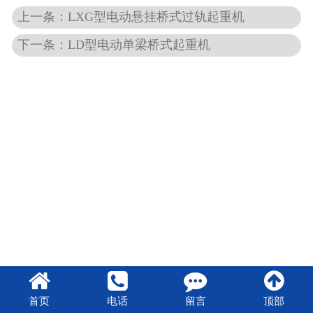
上一条：LXG型电动悬挂桥式过轨起重机
翻转平台
下一条：LD型电动单梁桥式起重机
葫芦双梁起重机
首页
电话
留言
顶部