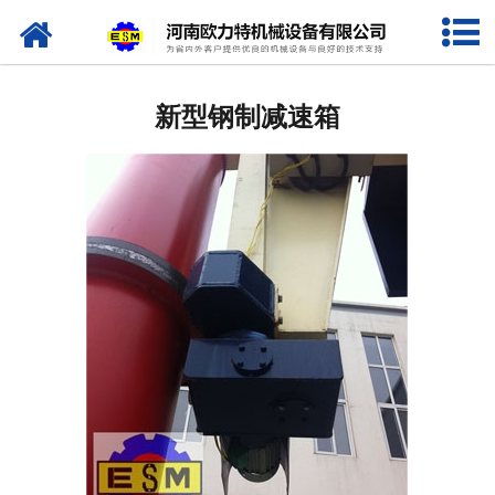
网站首页
旋臂吊
新型钢制减速箱
平衡吊
机械手
旋臂起重机
墙壁吊
CD1 MD1 型电动葫芦
LX型电动单梁悬挂起重机
LD型电动单梁桥式起重机