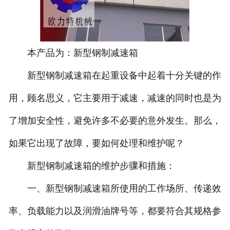
翻转平台
葫芦双梁起重机
本产品为：新型钢制减速箱
新型钢制减速箱在起重设备中起着十分关键的作
用，顾名思义，它主要用于减速，减速的同时也是为
了增加安全性，避免许多不必要的意外发生。那么，
如果它出现了故障，要如何处理和维护呢？
新型钢制减速箱的维护步骤和措施：
一、新型钢制减速箱所使用的工作场所、传递效
率、负载能力以及润滑油牌号等，都要符合其规格参