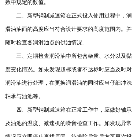
数中规定的数值。
二、新型钢制减速箱在正式投入使用过程中，润
滑油油面的高度应当符合设计要求的高度范围内。并
随时检查各润滑油点的供油情况。
三、定期检查润滑油中所包含杂质、水分以及黏
度变化情况。如果发现超标或者不达标时应当及时对
润滑油进行处理，在更换润滑油的同时应当仔细冲洗
轴承与油池等。
四、新型钢制减速箱在正常工作中，应做好轴承
及油池的温度、减速机的噪音检查工作。如发现异常
情况应立即停止查找原因，待排除异常后方可再次投