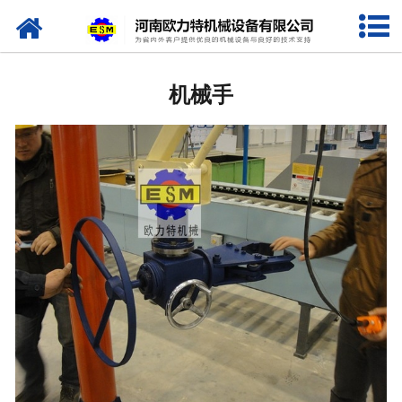
网站首页
旋臂吊
机械手
平衡吊
机械手
旋臂起重机
墙壁吊
CD1 MD1 型电动葫芦
LX型电动单梁悬挂起重机
LD型电动单梁桥式起重机