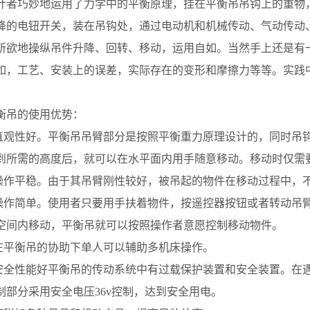
计者巧妙地运用了力学中的平衡原理，挂在平衡吊吊钩上的重物
降的电钮开关，装在吊钩处，通过电动机和机械传动、气动传动
所欲地操纵吊件升降、回转、移动，运用自如。当然手上还是有
如，工艺、安装上的误差，实际存在的变形和摩擦力等等。实践
吊的使用优势：
观性好。平衡吊吊臂部分是按照平衡重力原理设计的，同时吊
到所需的高度后，就可以在水平面内用手随意移动。移动时仅需
作平稳。由于其吊臂刚性较好，被吊起的物件在移动过程中，不
作简单。使用者只要用手扶着物件，按遥控器按钮或者转动吊
空间内移动，平衡吊就可以按照操作者意愿控制移动物件。
平衡吊的协助下单人可以辅助多机床操作。
全性能好平衡吊的传动系统中有过载保护装置和安全装置。在
制部分采用安全电压36v控制，达到安全用电。