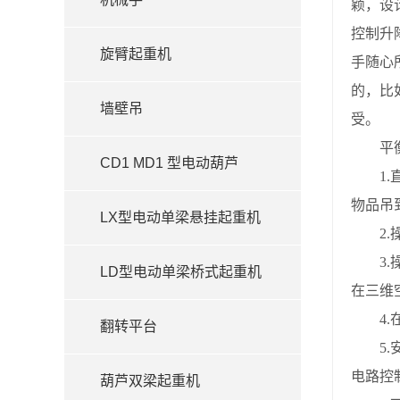
颖，设
控制升
旋臂起重机
手随心
的，比
墙壁吊
受。
平衡
CD1 MD1 型电动葫芦
1.直
物品吊
LX型电动单梁悬挂起重机
2.操
3.操
LD型电动单梁桥式起重机
在三维
4.在
翻转平台
5.安
电路控
葫芦双梁起重机