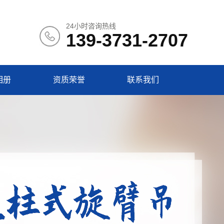
24小时咨询热线
139-3731-2707
相册
资质荣誉
联系我们