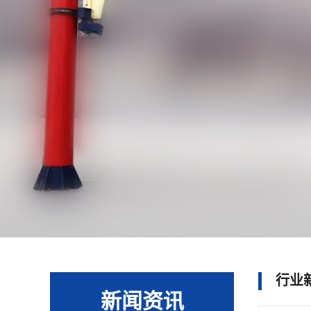
行业
新闻资讯