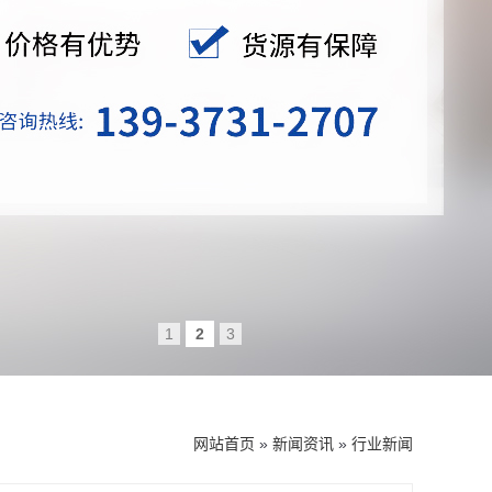
1
2
3
网站首页
»
新闻资讯
»
行业新闻