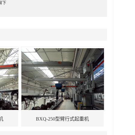
解下
机
BXQ-250型臂行式起重机