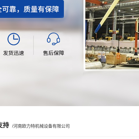
支持
/河南欧力特机械设备有限公司