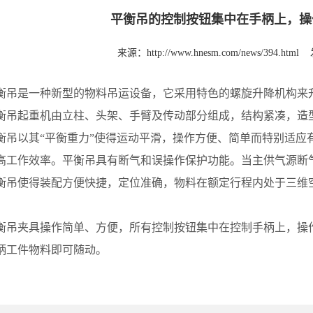
平衡吊的控制按钮集中在手柄上，操
来源：
http://www.hnesm.com/news/394.html
是一种新型的物料吊运设备，它采用特色的螺旋升降机构来升
起重机由立柱、头架、手臂及传动部分组成，结构紧凑，造
以其“平衡重力”使得运动平滑，操作方便、简单而特别适应
高工作效率。平衡吊具有断气和误操作保护功能。当主供气源断
使得装配方便快捷，定位准确，物料在额定行程内处于三维空
夹具操作简单、方便，所有控制按钮集中在控制手柄上，操作
柄工件物料即可随动。