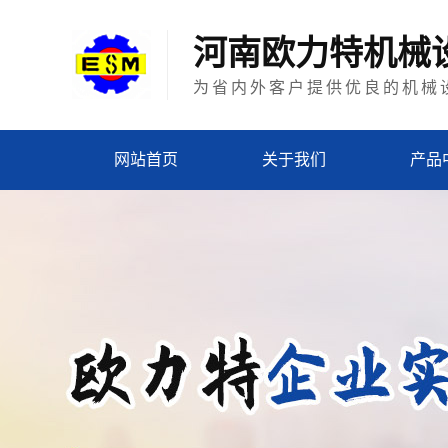
河南欧力特机械
为省内外客户提供优良的机械
网站首页
关于我们
产品