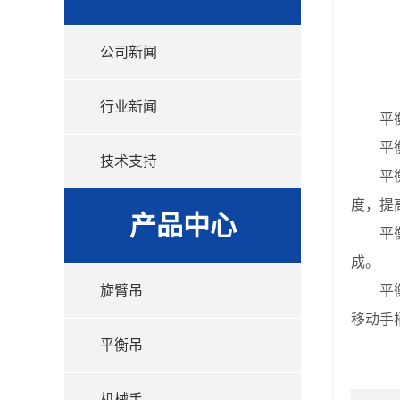
公司新闻
行业新闻
平衡吊
平衡吊
技术支持
平衡吊
度，提
产品中心
平衡吊
成。
旋臂吊
平衡吊
移动手
平衡吊
机械手