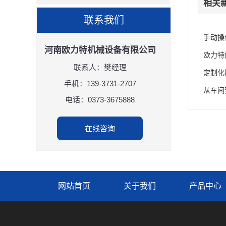
相关
联系我们
手动操
河南欧力特机械设备有限公司
欧力特
联系人：樊经理
定制化
手机：139-3731-2707
从车间
电话：0373-3675888
在线咨询
网站首页
关于我们
产品中心