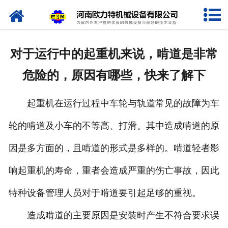
网站首页
关于我们
对于运行中的起重机来说，啃道是非常
产品中心
危险的，原因有哪些，快来了解下
新闻资讯
起重机在运行过程中车轮与轨道常见的故障为车
视频专栏
轮的啃道及小车的不等高、打滑。其中造成啃道的原
企业相册
因是多方面的，且啃道的形式是多样的。啃道轻者影
资质荣誉
响起重机的寿命，重者会造成严重的伤亡事故，因此
特种设备管理人员对于啃道要引起足够的重视。
联系我们
造成啃道的主要原因是安装时产生不符合要求误