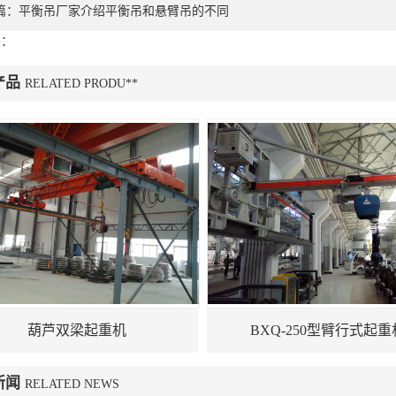
篇：
平衡吊厂家介绍平衡吊和悬臂吊的不同
签：
产品
RELATED PRODU**
葫芦双梁起重机
BXQ-250型臂行式起重
新闻
RELATED NEWS