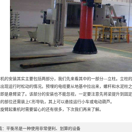
重机的安装其实主要包括两部分，我们先来看其中的一部分—立柱。立柱
能出现运行时松动的情况。预埋的电缆要从地基中拉出来，螺杆和水泥柱
分即是悬臂梁了。该部分的安装也不能忽视，一定要注意先将梁提升到固
梁的部位还需装上C形导轨，其上可以悬挂运行小车或电动葫芦。
装旋臂起重机时需要留心的还有很多，下次我们再来了解。
篇：
平衡吊是一种使用非常便利、划算的设备