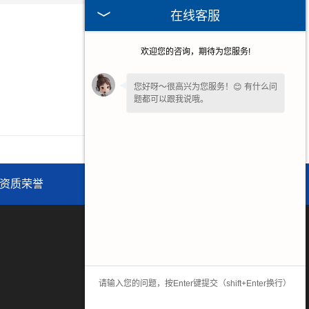
在线客服
2026-07-15
欢迎您的咨询，期待为您服务!
2026-06-17
2026-05-13
您好呀～很高兴为您服务！😊 有什么问
题都可以跟我说哦。
2026-04-15
为了给您更细致的一对一服务，方便留
一下
【手机号码】
吗？后续专员免费对
接细节。
资质荣誉
联系我们
网站地图
扫
一
扫
看
手
机