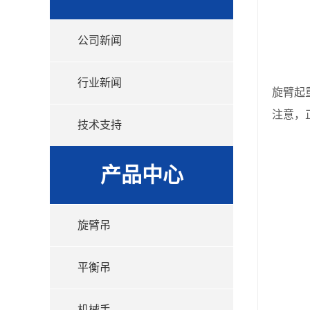
公司新闻
行业新闻
旋臂起
注意，
技术支持
产品中心
旋臂吊
平衡吊
机械手