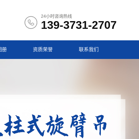
24小时咨询热线
139-3731-2707
相册
资质荣誉
联系我们