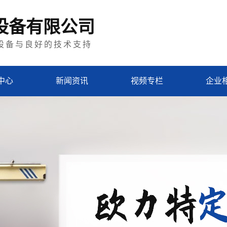
设备有限公司
设备与良好的技术支持
中心
新闻资讯
视频专栏
企业