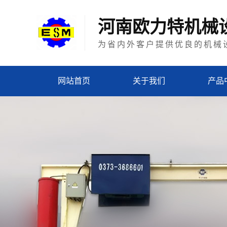
河南欧力特机械
为省内外客户提供优良的机械
网站首页
关于我们
产品