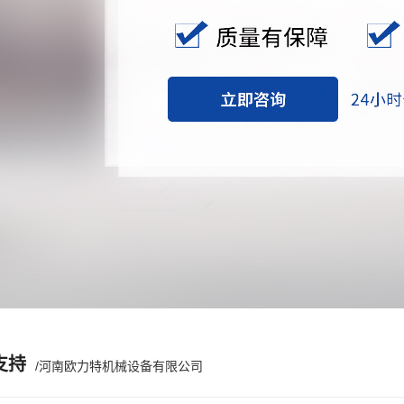
支持
/河南欧力特机械设备有限公司