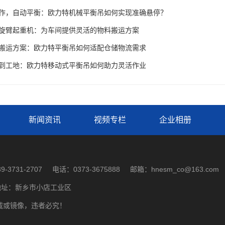
作，自动平衡：欧力特机械平衡吊如何实现准确悬停？
旋臂起重机：为车间提供灵活的物料搬运方案
搬运方案：欧力特平衡吊如何适配仓储物流需求
到工地：欧力特移动式平衡吊如何助力灵活作业
新闻资讯
视频专栏
企业相册
-3731-2707
电话：0373-3675888
邮箱：hnesm_co@163.com
地址：新乡市小店工业区
载或镜像，违者必究！