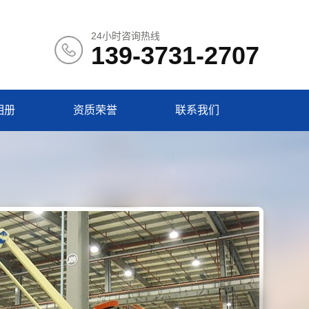
24小时咨询热线
139-3731-2707
相册
资质荣誉
联系我们