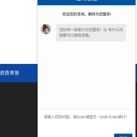
2026-07-15
欢迎您的咨询，期待为您服务!
2026-06-17
2026-05-13
您好呀～很高兴为您服务！😊 有什么问
题都可以跟我说哦。
2026-04-15
您的
【手机】
多少？我稍后让业务经理
给您回电话！
资质荣誉
联系我们
网站地图
扫
一
扫
看
手
机
端