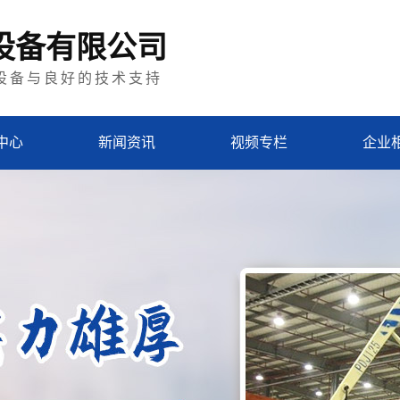
设备有限公司
设备与良好的技术支持
中心
新闻资讯
视频专栏
企业