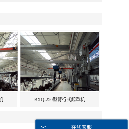
机
BXQ-250型臂行式起重机
在线客服