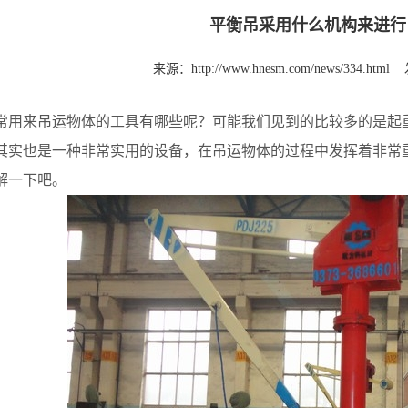
平衡吊采用什么机构来进行
来源：
http://www.hnesm.com/news/334.html
常用来吊运物体的工具有哪些呢？可能我们见到的比较多的是起
其实也是一种非常实用的设备，在吊运物体的过程中发挥着非常
解一下吧。