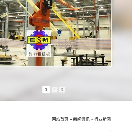
1
2
3
网站首页
»
新闻资讯
»
行业新闻