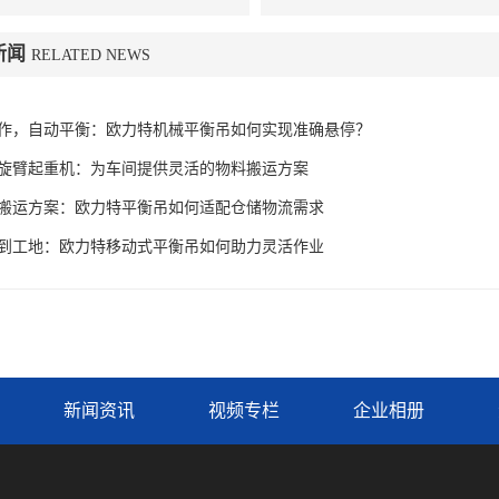
新闻
RELATED NEWS
作，自动平衡：欧力特机械平衡吊如何实现准确悬停？
旋臂起重机：为车间提供灵活的物料搬运方案
搬运方案：欧力特平衡吊如何适配仓储物流需求
到工地：欧力特移动式平衡吊如何助力灵活作业
新闻资讯
视频专栏
企业相册