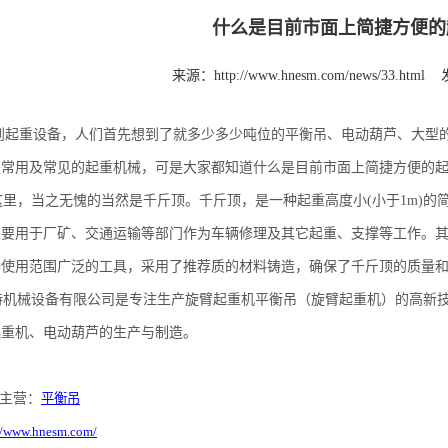
什么是目前市面上简捷方便的
来源：
http://www.hnesm.com/news/33.html
到起重设备，人们首先想到了就多少多少吨位的平衡吊、电动葫芦、大型
是常用及常见的起重机械，可是大家都知道什么是目前市面上简捷方便的
里，当之无愧的当然是千斤顶。千斤顶，是一种起重高度小
(
小于
1m)
的
主要用于厂矿、交通运输等部门作为车辆修理及其它起重、支撑等工作。
种使用范围广泛的工具，采用了推荐质的材料铸造，确保了千斤顶的质量
机械设备有限公司是专注生产旋臂起重机平衡吊（旋臂起重机）的高新技
起重机、电动葫芦的生产与制造。
主营：
平衡吊
//www.hnesm.com/