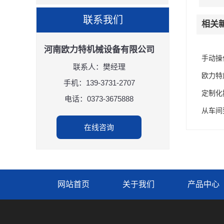
联系我们
相关
河南欧力特机械设备有限公司
手动操
联系人：樊经理
欧力特
手机：139-3731-2707
定制化
电话：0373-3675888
从车间
在线咨询
网站首页
关于我们
产品中心