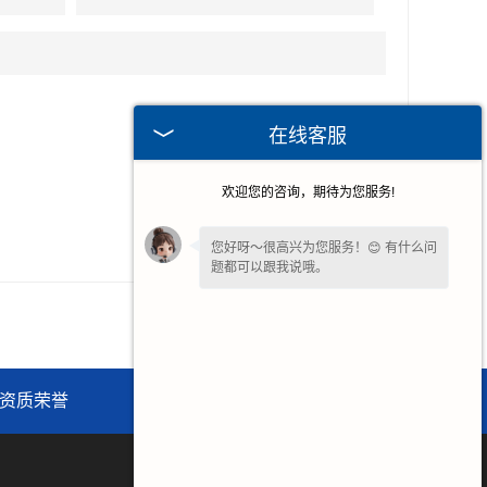
2026-07-15
在线客服
2026-06-17
欢迎您的咨询，期待为您服务!
2026-05-13
2026-04-15
您好呀～很高兴为您服务！😊 有什么问
题都可以跟我说哦。
资质荣誉
联系我们
网站地图