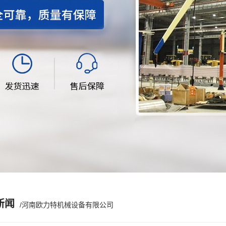
新闻
/河南欧力特机械设备有限公司