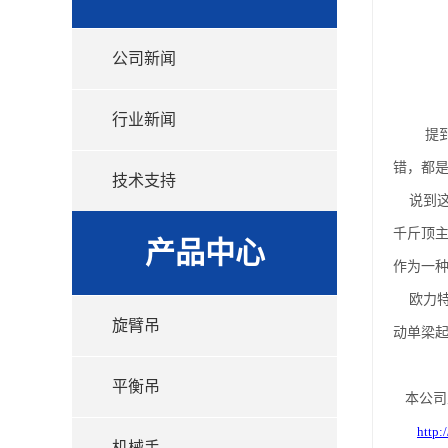
公司新闻
行业新闻
提
错，都
技术支持
说到这
千斤顶
产品中心
作为一
欧力特
旋臂吊
动单梁
平衡吊
本公司
http:
机械手