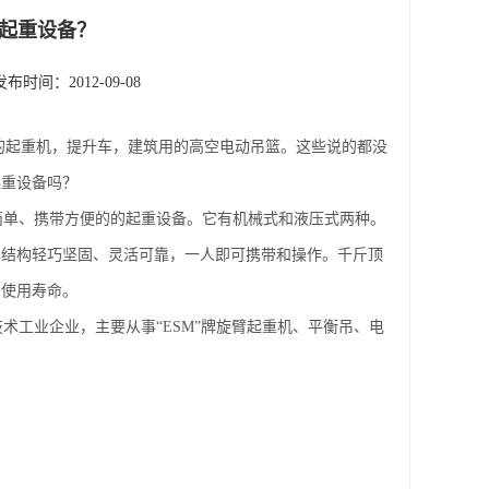
起重设备？
发布时间：2012-09-08
的起重机，提升车，建筑用的高空电动吊篮。这些说的都没
起重设备吗？
简单、携带方便的的起重设备。它有机械式和液压式两种。
其结构轻巧坚固、灵活可靠，一人即可携带和操作。千斤顶
和使用寿命。
术工业企业，主要从事“
ESM
”牌旋臂起重机、平衡吊、电