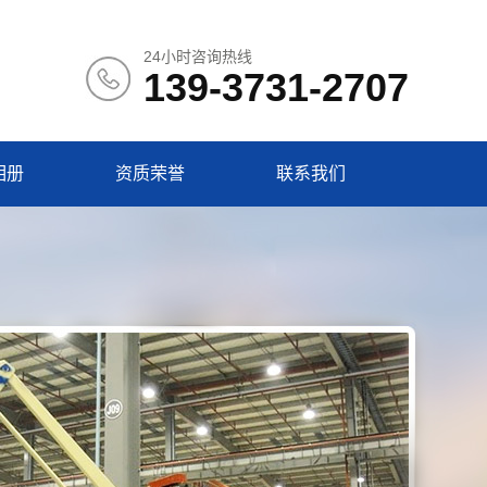
24小时咨询热线
139-3731-2707
相册
资质荣誉
联系我们