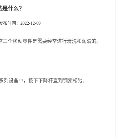
法是什么？
发布时间：2022-12-09
这三个移动零件是需要经常进行清洗和润滑的。
A系列设备中，按下下降杆直到钢索松弛。