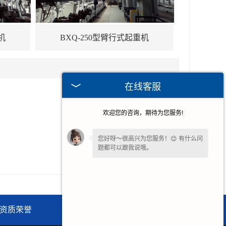
机
BXQ-250型臂行式起重机
在线客服
2026-07-15
欢迎您的咨询，期待为您服务!
2026-06-17
2026-05-13
您好呀～很高兴为您服务！😊 有什么问
题都可以跟我说哦。
2026-04-15
资质荣誉
联系我们
网站地图