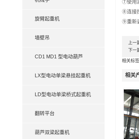
⑦使用
⑧连接
旋臂起重机
⑨重新
墙壁吊
上一
下一
CD1 MD1 型电动葫芦
相关标
相关
LX型电动单梁悬挂起重机
LD型电动单梁桥式起重机
翻转平台
葫芦双梁起重机