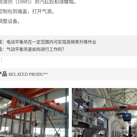
润滑剂（10885）到汽缸腔和球螺帽。
控制包到端盖，打开气源。
调整设备。
篇：
电动平衡吊在一定范围内可实现高频率升降作业
篇：
气动平衡吊是如何进行工作的？
签：
产品
RELATED PRODU**