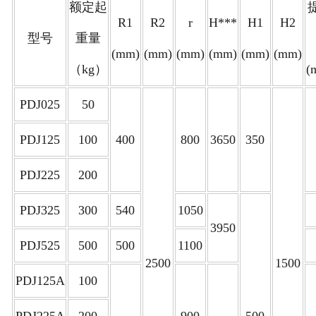
额定起
R1
R2
r
H***
H1
H2
型号
重量
(mm)
(mm)
(mm)
(mm)
(mm)
(mm)
（kg）
(
PDJ025
50
PDJ125
100
400
800
3650
350
PDJ225
200
PDJ325
300
540
1050
3950
PDJ525
500
500
1100
2500
1500
PDJ125A
100