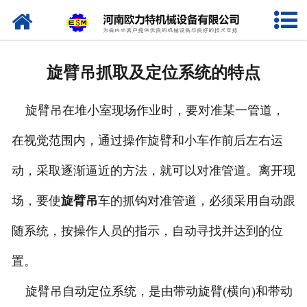
网站首页
关于我们
旋臂吊抓取及定位系统的特点
产品中心
旋臂吊在堆小室现场作业时，要对准某一管道，
新闻资讯
在视觉范围内，通过操作旋臂和小车作前后左右运
视频专栏
动，采取逐渐逼近的方法，就可以对准管道。离开现
企业相册
场，要使
旋臂吊
车的抓钩对准管道，必须采用自动跟
资质荣誉
随系统，按操作人员的指示，自动寻找并达到的位
置。
联系我们
旋臂吊自动定位系统，是由带动旋臂(横向)和带动